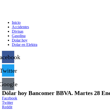
Inicio
Accidentes
Divisas
Gasolina
Dolar hoy
Dolar en Elektra
acebook
Twitter
Google
Dólar hoy Bancomer BBVA. Martes 28 En
Facebook
Twitter
Reddit