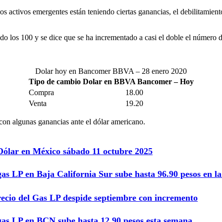
ctivos emergentes están teniendo ciertas ganancias, el debilitamiento
do los 100 y se dice que se ha incrementado a casi el doble el número 
Dolar hoy en Bancomer BBVA – 28 enero 2020
Tipo de cambio Dolar en BBVA Bancomer – Hoy
Compra
18.00
Venta
19.20
con algunas ganancias ante el dólar americano.
 Dólar en México sábado 11 octubre 2025
gas LP en Baja California Sur sube hasta 96.90 pesos en 
recio del Gas LP despide septiembre con incremento
 gas LP en BCN sube hasta 12.90 pesos esta semana