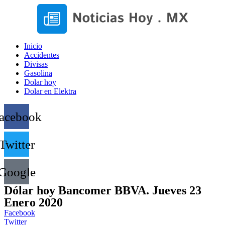
Inicio
Accidentes
Divisas
Gasolina
Dolar hoy
Dolar en Elektra
acebook
Twitter
Google
Dólar hoy Bancomer BBVA. Jueves 23
Enero 2020
Facebook
Twitter