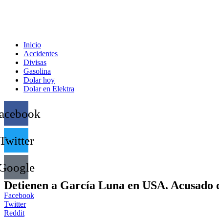
Inicio
Accidentes
Divisas
Gasolina
Dolar hoy
Dolar en Elektra
acebook
Twitter
Google
Detienen a García Luna en USA. Acusado d
Facebook
Twitter
Reddit