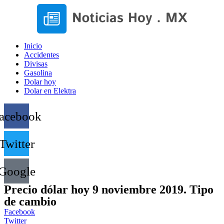
Inicio
Accidentes
Divisas
Gasolina
Dolar hoy
Dolar en Elektra
acebook
Twitter
Google
Precio dólar hoy 9 noviembre 2019. Tipo
de cambio
Facebook
Twitter