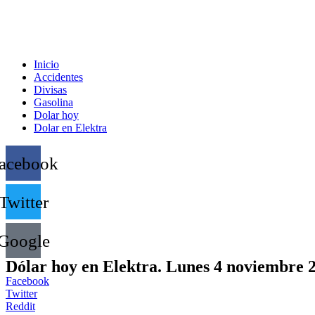
Inicio
Accidentes
Divisas
Gasolina
Dolar hoy
Dolar en Elektra
acebook
Twitter
Google
Dólar hoy en Elektra. Lunes 4 noviembre 
Facebook
Twitter
Reddit