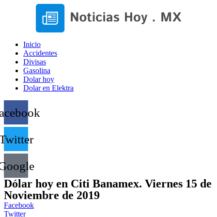
Inicio
Accidentes
Divisas
Gasolina
Dolar hoy
Dolar en Elektra
acebook
Twitter
Google
Dólar hoy en Citi Banamex. Viernes 15 de
Noviembre de 2019
Facebook
Twitter