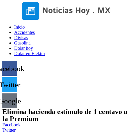
Inicio
Accidentes
Divisas
Gasolina
Dolar hoy
Dolar en Elektra
acebook
Twitter
Google
Elimina hacienda estímulo de 1 centavo a
la Premium
Facebook
Twitter