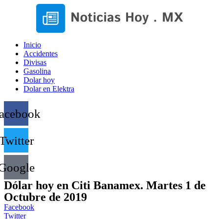
Inicio
Accidentes
Divisas
Gasolina
Dolar hoy
Dolar en Elektra
acebook
Twitter
Google
Dólar hoy en Citi Banamex. Martes 1 de
Octubre de 2019
Facebook
Twitter