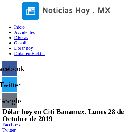
Inicio
Accidentes
Divisas
Gasolina
Dolar hoy
Dolar en Elektra
acebook
Twitter
Google
Dólar hoy en Citi Banamex. Lunes 28 de
Octubre de 2019
Facebook
Twitter