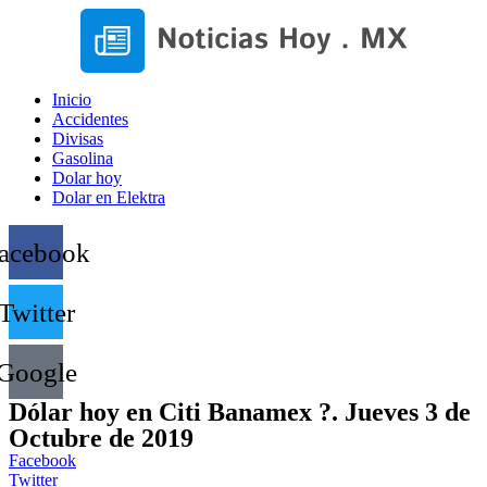
Inicio
Accidentes
Divisas
Gasolina
Dolar hoy
Dolar en Elektra
acebook
Twitter
Google
Dólar hoy en Citi Banamex ?. Jueves 3 de
Octubre de 2019
Facebook
Twitter