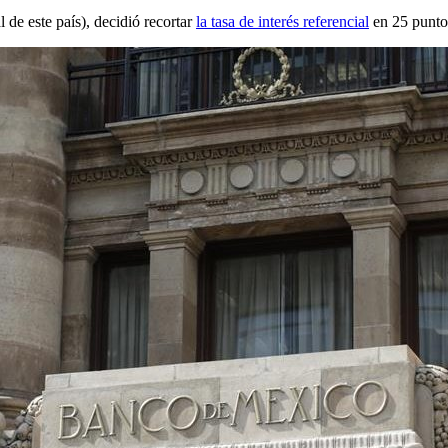
de este país), decidió recortar
la tasa de interés referencial
en 25 punto