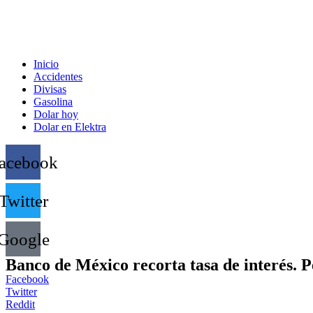
Inicio
Accidentes
Divisas
Gasolina
Dolar hoy
Dolar en Elektra
acebook
Twitter
Google
Banco de México recorta tasa de interés. P
Facebook
Twitter
Reddit