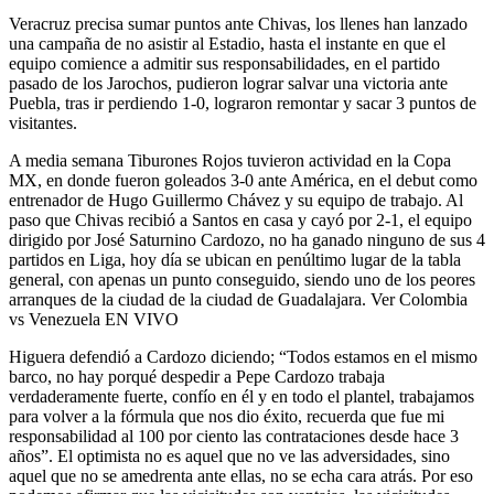
Veracruz precisa sumar puntos ante Chivas, los llenes han lanzado
una campaña de no asistir al Estadio, hasta el instante en que el
equipo comience a admitir sus responsabilidades, en el partido
pasado de los Jarochos, pudieron lograr salvar una victoria ante
Puebla, tras ir perdiendo 1-0, lograron remontar y sacar 3 puntos de
visitantes.
A media semana Tiburones Rojos tuvieron actividad en la Copa
MX, en donde fueron goleados 3-0 ante América, en el debut como
entrenador de Hugo Guillermo Chávez y su equipo de trabajo. Al
paso que Chivas recibió a Santos en casa y cayó por 2-1, el equipo
dirigido por José Saturnino Cardozo, no ha ganado ninguno de sus 4
partidos en Liga, hoy día se ubican en penúltimo lugar de la tabla
general, con apenas un punto conseguido, siendo uno de los peores
arranques de la ciudad de la ciudad de Guadalajara. Ver Colombia
vs Venezuela EN VIVO
Higuera defendió a Cardozo diciendo; “Todos estamos en el mismo
barco, no hay porqué despedir a Pepe Cardozo trabaja
verdaderamente fuerte, confío en él y en todo el plantel, trabajamos
para volver a la fórmula que nos dio éxito, recuerda que fue mi
responsabilidad al 100 por ciento las contrataciones desde hace 3
años”. El optimista no es aquel que no ve las adversidades, sino
aquel que no se amedrenta ante ellas, no se echa cara atrás. Por eso