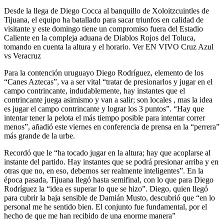
Desde la llega de Diego Cocca al banquillo de Xoloitzcuintles de
Tijuana, el equipo ha batallado para sacar triunfos en calidad de
visitante y este domingo tiene un compromiso fuera del Estadio
Caliente en la compleja aduana de Diablos Rojos del Toluca,
tomando en cuenta la altura y el horario. Ver EN VIVO Cruz Azul
vs Veracruz
Para la contención uruguayo Diego Rodríguez, elemento de los
“Canes Aztecas”, va a ser vital “tratar de presionarlos y jugar en el
campo contrincante, indudablemente, hay instantes que el
contrincante juega asimismo y van a salir; son locales , mas la idea
es jugar el campo contrincante y lograr los 3 puntos”. “Hay que
intentar tener la pelota el más tiempo posible para intentar correr
menos”, añadió este viernes en conferencia de prensa en la “perrera”
más grande de la urbe.
Recordó que le “ha tocado jugar en la altura; hay que acoplarse al
instante del partido. Hay instantes que se podrá presionar arriba y en
otras que no, en eso, debemos ser realmente inteligentes”. En la
época pasada, Tijuana llegó hasta semifinal, con lo que para Diego
Rodríguez la “idea es superar lo que se hizo”. Diego, quien llegó
para cubrir la baja sensible de Damián Musto, descubrió que “en lo
personal me he sentido bien. El conjunto fue fundamental, por el
hecho de que me han recibido de una enorme manera”