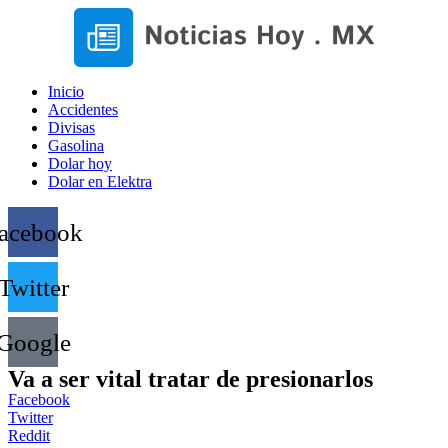
Inicio
Accidentes
Divisas
Gasolina
Dolar hoy
Dolar en Elektra
acebook
Twitter
Google
Va a ser vital tratar de presionarlos
Facebook
Twitter
Reddit