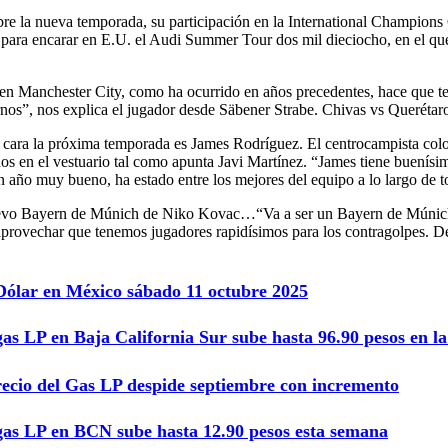
 la nueva temporada, su participación en la International Champions 
ara encarar en E.U. el Audi Summer Tour dos mil dieciocho, en el que
bien Manchester City, como ha ocurrido en años precedentes, hace que 
rnos”, nos explica el jugador desde Säbener Strabe. Chivas vs Queré
ara la próxima temporada es James Rodríguez. El centrocampista colom
dos en el vestuario tal como apunta Javi Martínez. “James tiene buenísi
año muy bueno, ha estado entre los mejores del equipo a lo largo de t
nuevo Bayern de Múnich de Niko Kovac…“Va a ser un Bayern de Múnich 
aprovechar que tenemos jugadores rapidísimos para los contragolpes. 
 Dólar en México sábado 11 octubre 2025
gas LP en Baja California Sur sube hasta 96.90 pesos en 
recio del Gas LP despide septiembre con incremento
 gas LP en BCN sube hasta 12.90 pesos esta semana