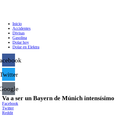
Inicio
Accidentes
Divisas
Gasolina
Dolar hoy
Dolar en Elektra
acebook
Twitter
Google
Va a ser un Bayern de Múnich intensísimo
Facebook
Twitter
Reddit