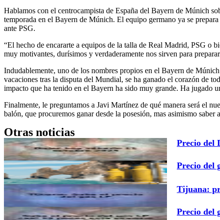
Hablamos con el centrocampista de España del Bayern de Múnich sobre
temporada en el Bayern de Múnich. El equipo germano ya se prepara p
ante PSG.
“El hecho de encararte a equipos de la talla de Real Madrid, PSG o 
muy motivantes, durísimos y verdaderamente nos sirven para prepara
Indudablemente, uno de los nombres propios en el Bayern de Múnich c
vacaciones tras la disputa del Mundial, se ha ganado el corazón de to
impacto que ha tenido en el Bayern ha sido muy grande. Ha jugado un 
Finalmente, le preguntamos a Javi Martínez de qué manera será el 
balón, que procuremos ganar desde la posesión, mas asimismo saber 
Otras noticias
Precio del
Precio del 
Tijuana: p
Precio del