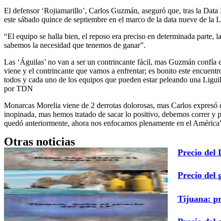
El defensor ‘Rojiamarillo’, Carlos Guzmán, aseguró que, tras la Data 
este sábado quince de septiembre en el marco de la data nueve de la
“El equipo se halla bien, el reposo era preciso en determinada parte,
sabemos la necesidad que tenemos de ganar”.
Las ‘Águilas’ no van a ser un contrincante fácil, mas Guzmán confía e
viene y el contrincante que vamos a enfrentar; es bonito este encuent
todos y cada uno de los equipos que pueden estar peleando una Ligui
por TDN
Monarcas Morelia viene de 2 derrotas dolorosas, mas Carlos expresó 
inopinada, mas hemos tratado de sacar lo positivo, debemos correr y
quedó anteriormente, ahora nos enfocamos plenamente en el América
Otras noticias
Precio del
Precio del 
Tijuana: p