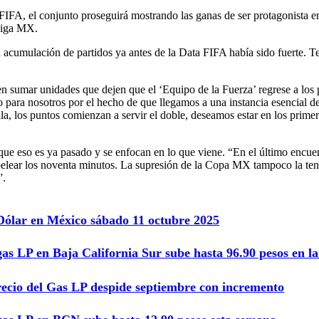
FIFA, el conjunto proseguirá mostrando las ganas de ser protagonista en
 Liga MX.
 la acumulación de partidos ya antes de la Data FIFA había sido fuerte
n sumar unidades que dejen que el ‘Equipo de la Fuerza’ regrese a los 
ro para nosotros por el hecho de que llegamos a una instancia esencial 
lla, los puntos comienzan a servir el doble, deseamos estar en los pr
que eso es ya pasado y se enfocan en lo que viene. “En el último encue
 pelear los noventa minutos. La supresión de la Copa MX tampoco la te
”.
 Dólar en México sábado 11 octubre 2025
gas LP en Baja California Sur sube hasta 96.90 pesos en 
recio del Gas LP despide septiembre con incremento