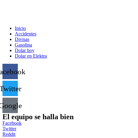
Inicio
Accidentes
Divisas
Gasolina
Dolar hoy
Dolar en Elektra
acebook
Twitter
Google
El equipo se halla bien
Facebook
Twitter
Reddit