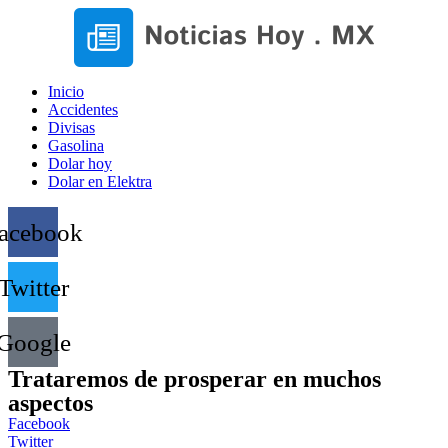
Inicio
Accidentes
Divisas
Gasolina
Dolar hoy
Dolar en Elektra
acebook
Twitter
Google
Trataremos de prosperar en muchos
aspectos
Facebook
Twitter