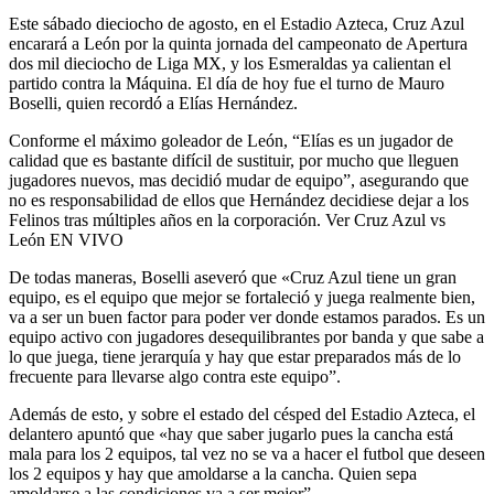
Este sábado dieciocho de agosto, en el Estadio Azteca, Cruz Azul
encarará a León por la quinta jornada del campeonato de Apertura
dos mil dieciocho de Liga MX, y los Esmeraldas ya calientan el
partido contra la Máquina. El día de hoy fue el turno de Mauro
Boselli, quien recordó a Elías Hernández.
Conforme el máximo goleador de León, “Elías es un jugador de
calidad que es bastante difícil de sustituir, por mucho que lleguen
jugadores nuevos, mas decidió mudar de equipo”, asegurando que
no es responsabilidad de ellos que Hernández decidiese dejar a los
Felinos tras múltiples años en la corporación. Ver Cruz Azul vs
León EN VIVO
De todas maneras, Boselli aseveró que «Cruz Azul tiene un gran
equipo, es el equipo que mejor se fortaleció y juega realmente bien,
va a ser un buen factor para poder ver donde estamos parados. Es un
equipo activo con jugadores desequilibrantes por banda y que sabe a
lo que juega, tiene jerarquía y hay que estar preparados más de lo
frecuente para llevarse algo contra este equipo”.
Además de esto, y sobre el estado del césped del Estadio Azteca, el
delantero apuntó que «hay que saber jugarlo pues la cancha está
mala para los 2 equipos, tal vez no se va a hacer el futbol que deseen
los 2 equipos y hay que amoldarse a la cancha. Quien sepa
amoldarse a las condiciones va a ser mejor”.