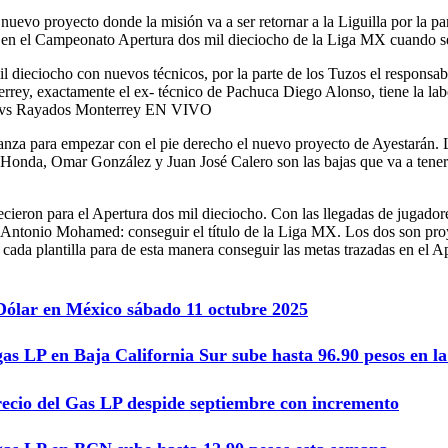
vo proyecto donde la misión va a ser retornar a la Liguilla por la par
en el Campeonato Apertura dos mil dieciocho de la Liga MX cuando se 
 dieciocho con nuevos técnicos, por la parte de los Tuzos el responsable
rrey, exactamente el ex- técnico de Pachuca Diego Alonso, tiene la lab
uca vs Rayados Monterrey EN VIVO
anza para empezar con el pie derecho el nuevo proyecto de Ayestarán. 
uke Honda, Omar González y Juan José Calero son las bajas que va a te
ecieron para el Apertura dos mil dieciocho. Con las llegadas de jugado
 Antonio Mohamed: conseguir el título de la Liga MX. Los dos son proye
cada plantilla para de esta manera conseguir las metas trazadas en el A
 Dólar en México sábado 11 octubre 2025
gas LP en Baja California Sur sube hasta 96.90 pesos en 
recio del Gas LP despide septiembre con incremento