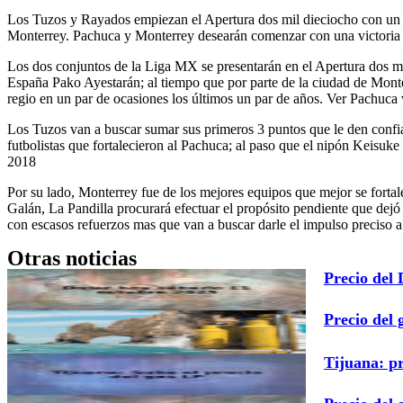
Los Tuzos y Rayados empiezan el Apertura dos mil dieciocho con un nue
Monterrey. Pachuca y Monterrey desearán comenzar con una victoria 
Los dos conjuntos de la Liga MX se presentarán en el Apertura dos mil
España Pako Ayestarán; al tiempo que por parte de la ciudad de Monte
regio en un par de ocasiones los últimos un par de años. Ver Pach
Los Tuzos van a buscar sumar sus primeros 3 puntos que le den confi
futbolistas que fortalecieron al Pachuca; al paso que el nipón Keis
2018
Por su lado, Monterrey fue de los mejores equipos que mejor se fortal
Galán, La Pandilla procurará efectuar el propósito pendiente que dejó
con escasos refuerzos mas que van a buscar darle el impulso preciso a 
Otras noticias
Precio del
Precio del 
Tijuana: p