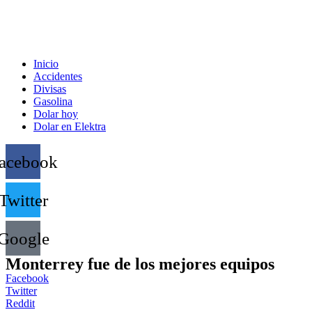
Inicio
Accidentes
Divisas
Gasolina
Dolar hoy
Dolar en Elektra
acebook
Twitter
Google
Monterrey fue de los mejores equipos
Facebook
Twitter
Reddit