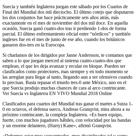
Suecia y también Inglaterra juegan este sábado por los Cuartos de
Final del Mundial dos mil dieciocho. El último cotejo que disputaron
los dos conjuntos fue hace prácticamente seis años atrás, más
exactamente en el mes de noviembre del dos mil doce. En aquella
ocasión, Suecia ganó cuatro-dos tras ir perdiendo 1-dos de forma
parcial. El último enfrentamiento oficial entre “nórdicos” y también
ingleses fue en el mes de junio de ese año, cuando los británicos
ganaron dos-tres en la Eurocopa.
Si charlamos de los dirigidos por Janne Andersson, te contamos que
saben a lo que juegan merced al sistema cuatro-cuatro-dos que
emplean, el que les deja avanzar y recular en bloque. Pueden ser
clasificados como protectores, mas siempre y en todo momento se
las arreglan para llegar al tanto, llegando aun a ser ofensivos cuando
lo precisan. Basta repasar el triunfo tres-0 ante México, uno en el
que Suecia produjo muchas chances de cara al arco contrincante.
Ver Suecia vs Inglaterra EN VIVO Mundial 2018 Online
Clasificados para cuartos del Mundial tras ganar el martes a Suiza 1-
0 en octavos, el defensa sueco, Andreas Granqvist, mira ahora a su
próximo contrincante, la compleja Inglaterra. «Es buen equipo,
fuerte, con muchos jugadores hábiles, con velocidad por las bandas
y un enorme delantero, (Harry) Kane», afirmó Granqvist.
«Debemos estar muy concentrados, muy disciplinados tal y como