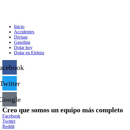
Inicio
Accidentes
Divisas
Gasolina
Dolar hoy
Dolar en Elektra
acebook
Twitter
Google
Creo que somos un equipo más completo
Facebook
Twitter
Reddit