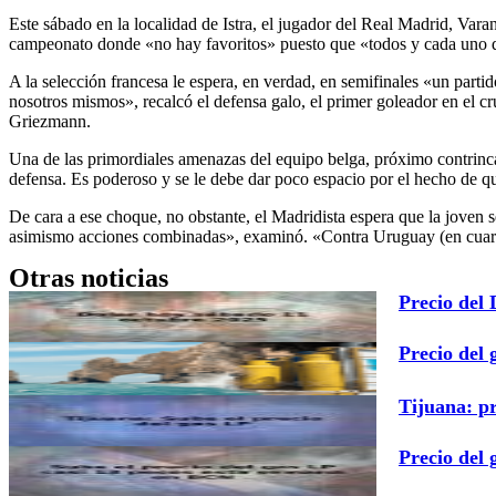
Este sábado en la localidad de Istra, el jugador del Real Madrid, Var
campeonato donde «no hay favoritos» puesto que «todos y cada uno d
A la selección francesa le espera, en verdad, en semifinales «un parti
nosotros mismos», recalcó el defensa galo, el primer goleador en el cr
Griezmann.
Una de las primordiales amenazas del equipo belga, próximo contrinc
defensa. Es poderoso y se le debe dar poco espacio por el hecho de
De cara a ese choque, no obstante, el Madridista espera que la jove
asimismo acciones combinadas», examinó. «Contra Uruguay (en cuarto
Otras noticias
Precio del
Precio del 
Tijuana: p
Precio del