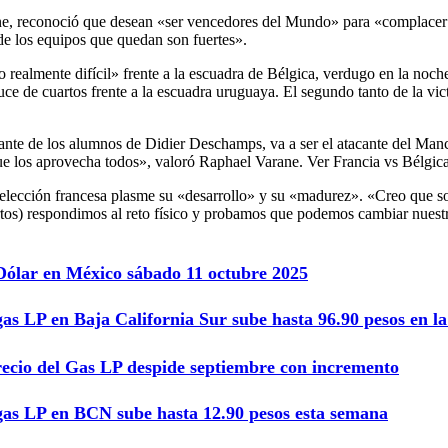
ane, reconoció que desean «ser vencedores del Mundo» para «complacer a 
e los equipos que quedan son fuertes».
do realmente difícil» frente a la escuadra de Bélgica, verdugo en la no
uce de cuartos frente a la escuadra uruguaya. El segundo tanto de la vic
ante de los alumnos de Didier Deschamps, va a ser el atacante del Ma
 que los aprovecha todos», valoró Raphael Varane. Ver Francia vs Bél
n selección francesa plasme su «desarrollo» y su «madurez». «Creo qu
s) respondimos al reto físico y probamos que podemos cambiar nuestro
 Dólar en México sábado 11 octubre 2025
gas LP en Baja California Sur sube hasta 96.90 pesos en 
recio del Gas LP despide septiembre con incremento
 gas LP en BCN sube hasta 12.90 pesos esta semana