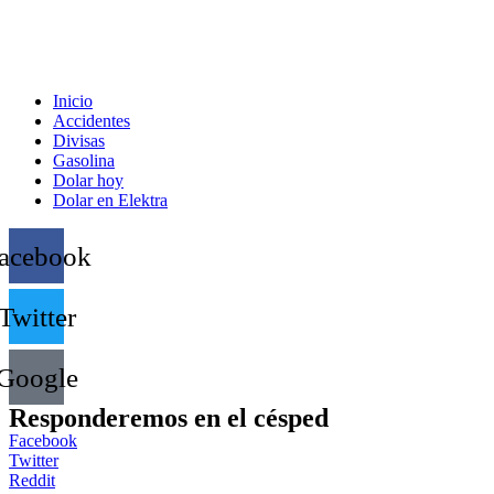
Inicio
Accidentes
Divisas
Gasolina
Dolar hoy
Dolar en Elektra
acebook
Twitter
Google
Responderemos en el césped
Facebook
Twitter
Reddit