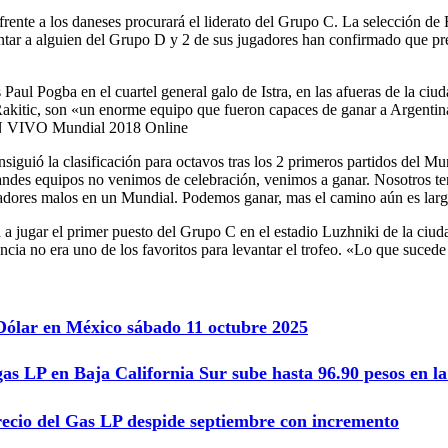
rente a los daneses procurará el liderato del Grupo C. La selección de F
ntar a alguien del Grupo D y 2 de sus jugadores han confirmado que pre
Paul Pogba en el cuartel general galo de Istra, en las afueras de la ci
kitic, son «un enorme equipo que fueron capaces de ganar a Argentina»,
a EN VIVO Mundial 2018 Online
siguió la clasificación para octavos tras los 2 primeros partidos del Mu
des equipos no venimos de celebración, venimos a ganar. Nosotros tene
adores malos en un Mundial. Podemos ganar, mas el camino aún es largo
a jugar el primer puesto del Grupo C en el estadio Luzhniki de la ciuda
ia no era uno de los favoritos para levantar el trofeo. «Lo que sucede
 Dólar en México sábado 11 octubre 2025
gas LP en Baja California Sur sube hasta 96.90 pesos en 
recio del Gas LP despide septiembre con incremento