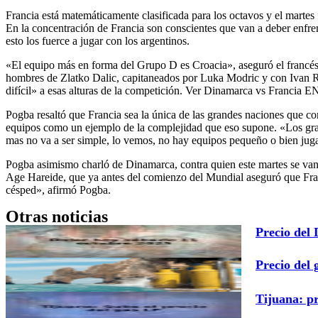
Francia está matemáticamente clasificada para los octavos y el martes f
En la concentración de Francia son conscientes que van a deber enfre
esto los fuerce a jugar con los argentinos.
«El equipo más en forma del Grupo D es Croacia», aseguró el francés 
hombres de Zlatko Dalic, capitaneados por Luka Modric y con Ivan Ra
difícil» a esas alturas de la competición. Ver Dinamarca vs Franci
Pogba resaltó que Francia sea la única de las grandes naciones que con
equipos como un ejemplo de la complejidad que eso supone. «Los gran
mas no va a ser simple, lo vemos, no hay equipos pequeño o bien jug
Pogba asimismo charló de Dinamarca, contra quien este martes se van 
Age Hareide, que ya antes del comienzo del Mundial aseguró que Franc
césped», afirmó Pogba.
Otras noticias
Precio del
Precio del 
Tijuana: p