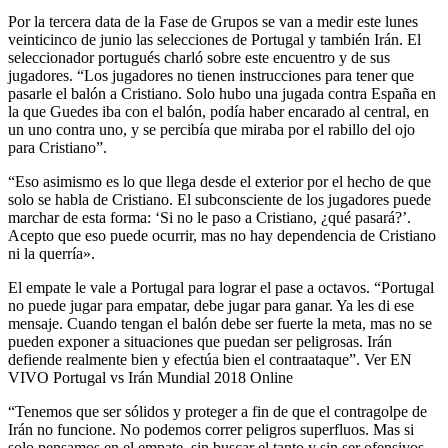
Por la tercera data de la Fase de Grupos se van a medir este lunes
veinticinco de junio las selecciones de Portugal y también Irán. El
seleccionador portugués charló sobre este encuentro y de sus
jugadores. “Los jugadores no tienen instrucciones para tener que
pasarle el balón a Cristiano. Solo hubo una jugada contra España en
la que Guedes iba con el balón, podía haber encarado al central, en
un uno contra uno, y se percibía que miraba por el rabillo del ojo
para Cristiano”.
“Eso asimismo es lo que llega desde el exterior por el hecho de que
solo se habla de Cristiano. El subconsciente de los jugadores puede
marchar de esta forma: ‘Si no le paso a Cristiano, ¿qué pasará?’.
Acepto que eso puede ocurrir, mas no hay dependencia de Cristiano
ni la querría».
El empate le vale a Portugal para lograr el pase a octavos. “Portugal
no puede jugar para empatar, debe jugar para ganar. Ya les di ese
mensaje. Cuando tengan el balón debe ser fuerte la meta, mas no se
pueden exponer a situaciones que puedan ser peligrosas. Irán
defiende realmente bien y efectúa bien el contraataque”. Ver EN
VIVO Portugal vs Irán Mundial 2018 Online
“Tenemos que ser sólidos y proteger a fin de que el contragolpe de
Irán no funcione. No podemos correr peligros superfluos. Mas si
solo pensamos en el empate, sin buscar el tanto y sin ser ofensivos,