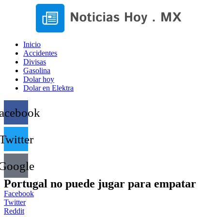
Inicio
Accidentes
Divisas
Gasolina
Dolar hoy
Dolar en Elektra
acebook
Twitter
Google
Portugal no puede jugar para empatar
Facebook
Twitter
Reddit