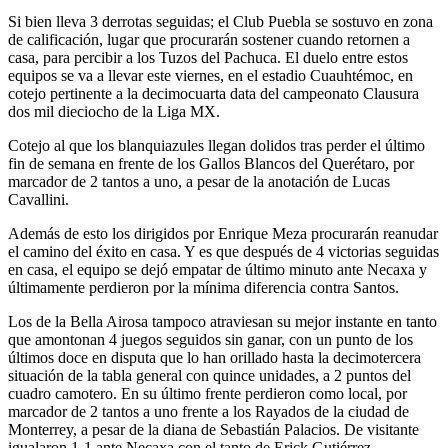
Si bien lleva 3 derrotas seguidas; el Club Puebla se sostuvo en zona
de calificación, lugar que procurarán sostener cuando retornen a
casa, para percibir a los Tuzos del Pachuca. El duelo entre estos
equipos se va a llevar este viernes, en el estadio Cuauhtémoc, en
cotejo pertinente a la decimocuarta data del campeonato Clausura
dos mil dieciocho de la Liga MX.
Cotejo al que los blanquiazules llegan dolidos tras perder el último
fin de semana en frente de los Gallos Blancos del Querétaro, por
marcador de 2 tantos a uno, a pesar de la anotación de Lucas
Cavallini.
Además de esto los dirigidos por Enrique Meza procurarán reanudar
el camino del éxito en casa. Y es que después de 4 victorias seguidas
en casa, el equipo se dejó empatar de último minuto ante Necaxa y
últimamente perdieron por la mínima diferencia contra Santos.
Los de la Bella Airosa tampoco atraviesan su mejor instante en tanto
que amontonan 4 juegos seguidos sin ganar, con un punto de los
últimos doce en disputa que lo han orillado hasta la decimotercera
situación de la tabla general con quince unidades, a 2 puntos del
cuadro camotero. En su último frente perdieron como local, por
marcador de 2 tantos a uno frente a los Rayados de la ciudad de
Monterrey, a pesar de la diana de Sebastián Palacios. De visitante
igualaron 1-1 ante Necaxa con el tanto de Erick Gutiérrez.