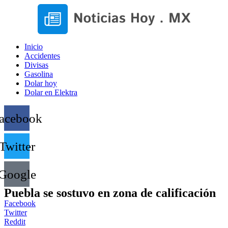
Inicio
Accidentes
Divisas
Gasolina
Dolar hoy
Dolar en Elektra
acebook
Twitter
Google
Puebla se sostuvo en zona de calificación
Facebook
Twitter
Reddit