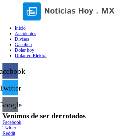
Inicio
Accidentes
Divisas
Gasolina
Dolar hoy
Dolar en Elektra
acebook
Twitter
Google
Venimos de ser derrotados
Facebook
Twitter
Reddit