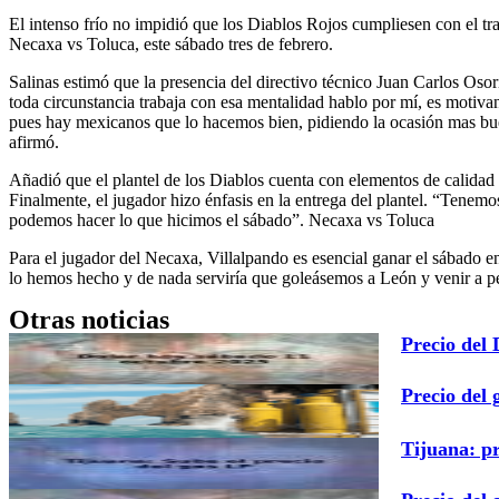
El intenso frío no impidió que los Diablos Rojos cumpliesen con el t
Necaxa vs Toluca, este sábado tres de febrero.
Salinas estimó que la presencia del directivo técnico Juan Carlos Oso
toda circunstancia trabaja con esa mentalidad hablo por mí, es motivan
pues hay mexicanos que lo hacemos bien, pidiendo la ocasión mas buen
afirmó.
Añadió que el plantel de los Diablos cuenta con elementos de calidad 
Finalmente, el jugador hizo énfasis en la entrega del plantel. “Tene
podemos hacer lo que hicimos el sábado”. Necaxa vs Toluca
Para el jugador del Necaxa, Villalpando es esencial ganar el sábado 
lo hemos hecho y de nada serviría que goleásemos a León y venir a pe
Otras noticias
Precio del
Precio del 
Tijuana: p