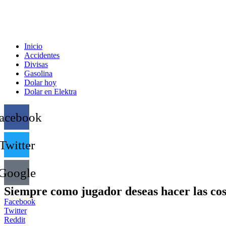
Inicio
Accidentes
Divisas
Gasolina
Dolar hoy
Dolar en Elektra
acebook
Twitter
Google
Siempre como jugador deseas hacer las cos
Facebook
Twitter
Reddit