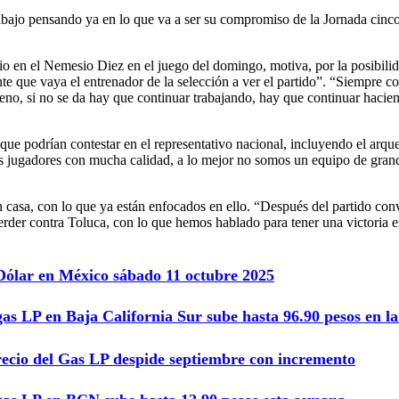
rabajo pensando ya en lo que va a ser su compromiso de la Jornada cinco
rio en el Nemesio Diez en el juego del domingo, motiva, por la posibil
te que vaya el entrenador de la selección a ver el partido”. “Siempre c
o, si no se da hay que continuar trabajando, hay que continuar haciend
que podrían contestar en el representativo nacional, incluyendo el arqu
mos jugadores con mucha calidad, a lo mejor no somos un equipo de gra
en casa, con lo que ya están enfocados en ello. “Después del partido c
rder contra Toluca, con lo que hemos hablado para tener una victoria e
 Dólar en México sábado 11 octubre 2025
gas LP en Baja California Sur sube hasta 96.90 pesos en 
recio del Gas LP despide septiembre con incremento