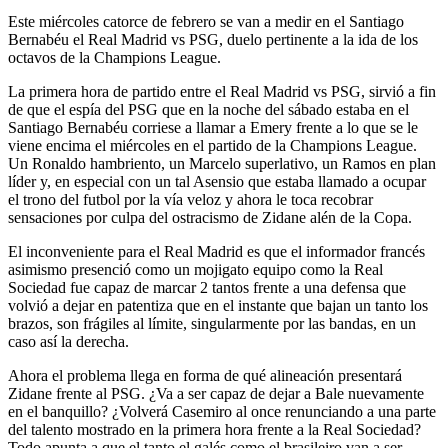
Este miércoles catorce de febrero se van a medir en el Santiago
Bernabéu el Real Madrid vs PSG, duelo pertinente a la ida de los
octavos de la Champions League.
La primera hora de partido entre el Real Madrid vs PSG, sirvió a fin
de que el espía del PSG que en la noche del sábado estaba en el
Santiago Bernabéu corriese a llamar a Emery frente a lo que se le
viene encima el miércoles en el partido de la Champions League.
Un Ronaldo hambriento, un Marcelo superlativo, un Ramos en plan
líder y, en especial con un tal Asensio que estaba llamado a ocupar
el trono del futbol por la vía veloz y ahora le toca recobrar
sensaciones por culpa del ostracismo de Zidane alén de la Copa.
El inconveniente para el Real Madrid es que el informador francés
asimismo presenció como un mojigato equipo como la Real
Sociedad fue capaz de marcar 2 tantos frente a una defensa que
volvió a dejar en patentiza que en el instante que bajan un tanto los
brazos, son frágiles al límite, singularmente por las bandas, en un
caso así la derecha.
Ahora el problema llega en forma de qué alineación presentará
Zidane frente al PSG. ¿Va a ser capaz de dejar a Bale nuevamente
en el banquillo? ¿Volverá Casemiro al once renunciando a una parte
del talento mostrado en la primera hora frente a la Real Sociedad?
Todo apunta a que el tanto el galés como el brasileiro van a ser