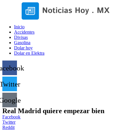
Inicio
Accidentes
Divisas
Gasolina
Dolar hoy
Dolar en Elektra
acebook
Twitter
Google
Real Madrid quiere empezar bien
Facebook
Twitter
Reddit