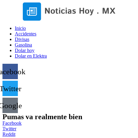
Inicio
Accidentes
Divisas
Gasolina
Dolar hoy
Dolar en Elektra
acebook
Twitter
Google
Pumas va realmente bien
Facebook
Twitter
Reddit