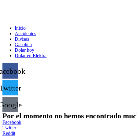
Inicio
Accidentes
Divisas
Gasolina
Dolar hoy
Dolar en Elektra
acebook
Twitter
Google
Por el momento no hemos encontrado much
Facebook
Twitter
Reddit