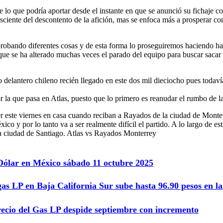
 que podría aportar desde el instante en que se anunció su fichaje co
sciente del descontento de la afición, mas se enfoca más a prosperar con
obando diferentes cosas y de esta forma lo proseguiremos haciendo has
ue se ha alterado muchas veces el parado del equipo para buscar sacar
delantero chileno recién llegado en este dos mil dieciocho pues todavía
la que pasa en Atlas, puesto que lo primero es reanudar el rumbo de la v
tener este viernes en casa cuando reciban a Rayados de la ciudad de Mo
co y por lo tanto va a ser realmente difícil el partido. A lo largo de e
 la ciudad de Santiago. Atlas vs Rayados Monterrey
 Dólar en México sábado 11 octubre 2025
gas LP en Baja California Sur sube hasta 96.90 pesos en 
recio del Gas LP despide septiembre con incremento