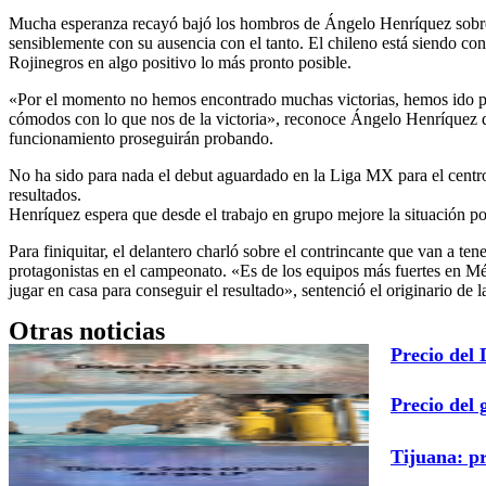
Mucha esperanza recayó bajó los hombros de Ángelo Henríquez sobre lo
sensiblemente con su ausencia con el tanto. El chileno está siendo con
Rojinegros en algo positivo lo más pronto posible.
«Por el momento no hemos encontrado muchas victorias, hemos ido pr
cómodos con lo que nos de la victoria», reconoce Ángelo Henríquez q
funcionamiento proseguirán probando.
No ha sido para nada el debut aguardado en la Liga MX para el centro 
resultados.
Henríquez espera que desde el trabajo en grupo mejore la situación por 
Para finiquitar, el delantero charló sobre el contrincante que van a 
protagonistas en el campeonato. «Es de los equipos más fuertes en Méxi
jugar en casa para conseguir el resultado», sentenció el originario de
Otras noticias
Precio del
Precio del 
Tijuana: p