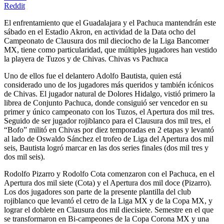
Reddit
El enfrentamiento que el Guadalajara y el Pachuca mantendrán este
sábado en el Estadio Akron, en actividad de la Data ocho del
Campeonato de Clausura dos mil dieciocho de la Liga Bancomer
MX, tiene como particularidad, que múltiples jugadores han vestido
la playera de Tuzos y de Chivas. Chivas vs Pachuca
Uno de ellos fue el delantero Adolfo Bautista, quien está
considerado uno de los jugadores más queridos y también icónicos
de Chivas. El jugador natural de Dolores Hidalgo, vistió primero la
librea de Conjunto Pachuca, donde consiguió ser vencedor en su
primer y único campeonato con los Tuzos, el Apertura dos mil tres.
Seguido de ser jugador rojiblanco para el Clausura dos mil tres, el
“Bofo” militó en Chivas por diez temporadas en 2 etapas y levantó
al lado de Oswaldo Sánchez el trofeo de Liga del Apertura dos mil
seis, Bautista logró marcar en las dos series finales (dos mil tres y
dos mil seis).
Rodolfo Pizarro y Rodolfo Cota comenzaron con el Pachuca, en el
Apertura dos mil siete (Cota) y el Apertura dos mil doce (Pizarro).
Los dos jugadores son parte de la presente plantilla del club
rojiblanco que levantó el cetro de la Liga MX y de la Copa MX, y
lograr el doblete en Clausura dos mil diecisiete. Semestre en el que
se transformaron en Bi-campeones de la Copa Corona MX y una