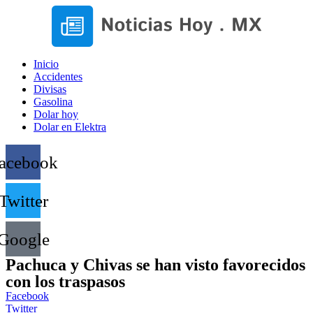
Inicio
Accidentes
Divisas
Gasolina
Dolar hoy
Dolar en Elektra
acebook
Twitter
Google
Pachuca y Chivas se han visto favorecidos
con los traspasos
Facebook
Twitter