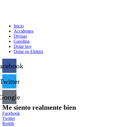
Inicio
Accidentes
Divisas
Gasolina
Dolar hoy
Dolar en Elektra
acebook
Twitter
Google
Me siento realmente bien
Facebook
Twitter
Reddit