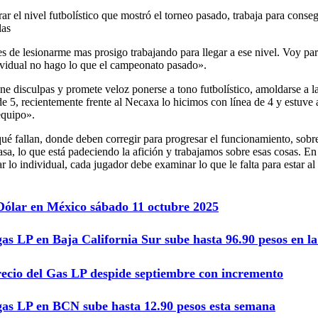
r el nivel futbolístico que mostró el torneo pasado, trabaja para conseg
las
s de lesionarme mas prosigo trabajando para llegar a ese nivel. Voy par
dividual no hago lo que el campeonato pasado».
pone disculpas y promete veloz ponerse a tono futbolístico, amoldarse 
e 5, recientemente frente al Necaxa lo hicimos con línea de 4 y estuve
equipo».
qué fallan, donde deben corregir para progresar el funcionamiento, sobr
a, lo que está padeciendo la afición y trabajamos sobre esas cosas. En e
o individual, cada jugador debe examinar lo que le falta para estar al 
 Dólar en México sábado 11 octubre 2025
gas LP en Baja California Sur sube hasta 96.90 pesos en 
recio del Gas LP despide septiembre con incremento
 gas LP en BCN sube hasta 12.90 pesos esta semana