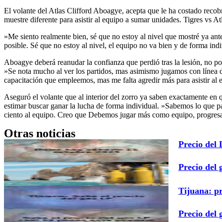
El volante del Atlas Clifford Aboagye, acepta que le ha costado recobra
muestre diferente para asistir al equipo a sumar unidades. Tigres vs At
»Me siento realmente bien, sé que no estoy al nivel que mostré ya ante
posible. Sé que no estoy al nivel, el equipo no va bien y de forma in
Aboagye deberá reanudar la confianza que perdió tras la lesión, no 
»Se nota mucho al ver los partidos, mas asimismo jugamos con línea d
capacitación que empleemos, mas me falta agredir más para asistir al 
Aseguró el volante que al interior del zorro ya saben exactamente en 
estimar buscar ganar la lucha de forma individual. »Sabemos lo que pas
ciento al equipo. Creo que Debemos jugar más como equipo, progresar l
Otras noticias
Precio del
Precio del 
Tijuana: p
Precio del