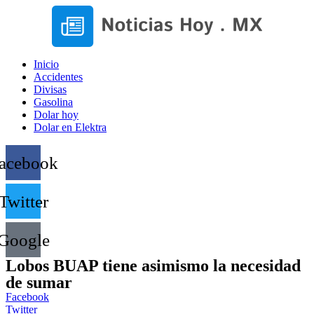
Inicio
Accidentes
Divisas
Gasolina
Dolar hoy
Dolar en Elektra
acebook
Twitter
Google
Lobos BUAP tiene asimismo la necesidad
de sumar
Facebook
Twitter