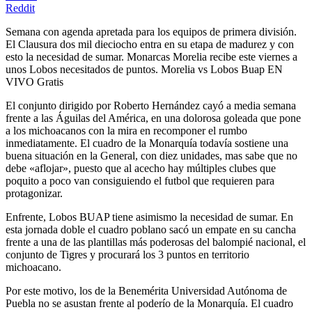
Reddit
Semana con agenda apretada para los equipos de primera división.
El Clausura dos mil dieciocho entra en su etapa de madurez y con
esto la necesidad de sumar. Monarcas Morelia recibe este viernes a
unos Lobos necesitados de puntos. Morelia vs Lobos Buap EN
VIVO Gratis
El conjunto dirigido por Roberto Hernández cayó a media semana
frente a las Águilas del América, en una dolorosa goleada que pone
a los michoacanos con la mira en recomponer el rumbo
inmediatamente. El cuadro de la Monarquía todavía sostiene una
buena situación en la General, con diez unidades, mas sabe que no
debe «aflojar», puesto que al acecho hay múltiples clubes que
poquito a poco van consiguiendo el futbol que requieren para
protagonizar.
Enfrente, Lobos BUAP tiene asimismo la necesidad de sumar. En
esta jornada doble el cuadro poblano sacó un empate en su cancha
frente a una de las plantillas más poderosas del balompié nacional, el
conjunto de Tigres y procurará los 3 puntos en territorio
michoacano.
Por este motivo, los de la Benemérita Universidad Autónoma de
Puebla no se asustan frente al poderío de la Monarquía. El cuadro