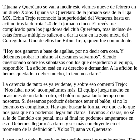
Tijuana y Querétaro se van a medir este viernes nueve de febrero en
un duelo Xolos Tijuana vs Queretaro de la jornada seis de la Liga
MX. Erbin Trejo reconoció la superioridad del Veracruz hasta en
actitud tras la derrota 1-0 de la jornada cinco. El revés fue
complicado para los jugadores del club Querétaro, mas incluso de
estas formas múltiples salieron a dar la cara en la zona mixta del
Corregidora. Uno de ellos fue Erbin Trejo, quien fue contundente:
“Hoy nos ganaron a base de agallas, por no decir otra cosa. Y
debemos probar lo mismo si deseamos salvarnos”. Siendo
cuestionado sobre los silbatazos con los que despidieron al equipo,
respondió: “La afición está en su derecho a demandar. A la afición le
hemos quedado a deber mucho, lo tenemos claro”.
La carencia de tanto es ya evidente, y sobre eso comentó Trejo:
“Nos falta, no sé, acompañarnos más. El equipo juega mucho en
ocasiones de un lado a otro, el balón no pasa tanto tiempo con
nosotros. Si deseamos producir debemos tener el balón, si no lo
tenemos es complicado. Hay que buscar la forma, ver que es lo que
nos pasa que no podemos llegar tan claros. Tuvimos 2 claras, no sé
si la de Candelo era penal, mas al final no podemos ampararnos en
eso. Debemos llegar más claros y ser más concluyente en el
momento de la definición”. Xolos Tijuana vs Queretaro
La revancha debe llegar lo antes posible para los emplumados: “Fue