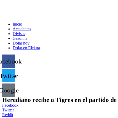
Inicio
Accidentes
Divisas
Gasolina
Dolar hoy
Dolar en Elektra
acebook
Twitter
Google
Herediano recibe a Tigres en el partido de
Facebook
Twitter
Reddit