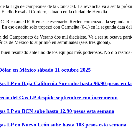
os de la Liga de campeones de la Concacaf. La revancha va a ser la pró
dio Eladio Rosabal Cordero, situado en la ciudad de Heredia.
C. Rica ante UCR en este escenario. Recién comenzada la segunda rueda
En ese estadio solo tropezó con Carmelita (0-1) en la segunda data del
ón del Campeonato de Verano dos mil diecisiete. Va a ser su octava par
ica de México lo suprimió en semifinales (seis-tres global).
 buen resultado ante uno de los equipos más poderosos. No dio rastros
 Dólar en México sábado 11 octubre 2025
gas LP en Baja California Sur sube hasta 96.90 pesos en 
recio del Gas LP despide septiembre con incremento
 gas LP en BCN sube hasta 12.90 pesos esta semana
 gas LP en Nuevo León sube hasta 103 pesos esta semana