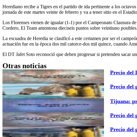
Herediano recibe a Tigres en el partido de ida pertinente a los octav
jornada de este martes veinte de febrero y va a tener sitio en el Esta
Los Florenses vienen de igualar (1-1) por el Campeonato Clausura de 
Cordero, El Team amontona dieciseis puntos sobre veintiuno posibles. 
La escuadra de Heredia se clasificó a este certamen por ser el campe
actuación fue en la época dos mil catorce-dos mil quince, cuando Amér
El DT Jafet Soto reconoció que deben progresar si pretenden sacar un
Otras noticias
Precio del
Precio del 
Tijuana: p
Precio del
Precio del