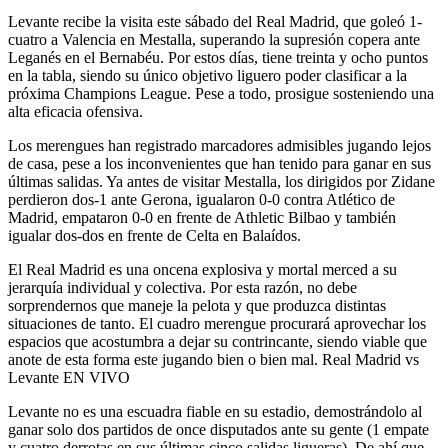
Levante recibe la visita este sábado del Real Madrid, que goleó 1-
cuatro a Valencia en Mestalla, superando la supresión copera ante
Leganés en el Bernabéu. Por estos días, tiene treinta y ocho puntos
en la tabla, siendo su único objetivo liguero poder clasificar a la
próxima Champions League. Pese a todo, prosigue sosteniendo una
alta eficacia ofensiva.
Los merengues han registrado marcadores admisibles jugando lejos
de casa, pese a los inconvenientes que han tenido para ganar en sus
últimas salidas. Ya antes de visitar Mestalla, los dirigidos por Zidane
perdieron dos-1 ante Gerona, igualaron 0-0 contra Atlético de
Madrid, empataron 0-0 en frente de Athletic Bilbao y también
igualar dos-dos en frente de Celta en Balaídos.
El Real Madrid es una oncena explosiva y mortal merced a su
jerarquía individual y colectiva. Por esta razón, no debe
sorprendernos que maneje la pelota y que produzca distintas
situaciones de tanto. El cuadro merengue procurará aprovechar los
espacios que acostumbra a dejar su contrincante, siendo viable que
anote de esta forma este jugando bien o bien mal. Real Madrid vs
Levante EN VIVO
Levante no es una escuadra fiable en su estadio, demostrándolo al
ganar solo dos partidos de once disputados ante su gente (1 empate
y cuatro derrotas en sus últimas cinco salidas ligueras). De ahí que