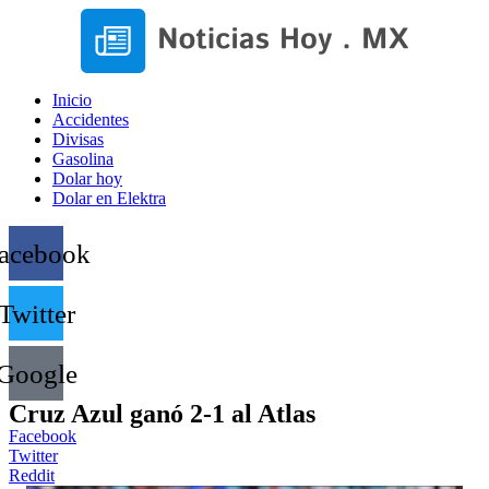
Inicio
Accidentes
Divisas
Gasolina
Dolar hoy
Dolar en Elektra
acebook
Twitter
Google
Cruz Azul ganó 2-1 al Atlas
Facebook
Twitter
Reddit