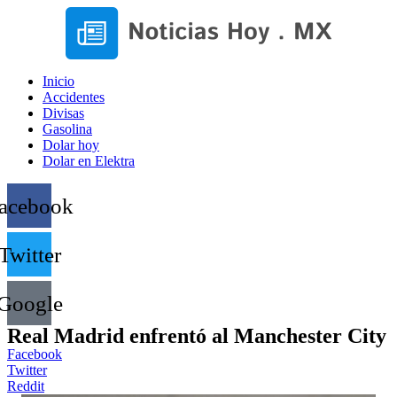
Inicio
Accidentes
Divisas
Gasolina
Dolar hoy
Dolar en Elektra
acebook
Twitter
Google
Real Madrid enfrentó al Manchester City
Facebook
Twitter
Reddit