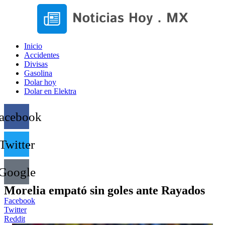
Inicio
Accidentes
Divisas
Gasolina
Dolar hoy
Dolar en Elektra
acebook
Twitter
Google
Morelia empató sin goles ante Rayados
Facebook
Twitter
Reddit