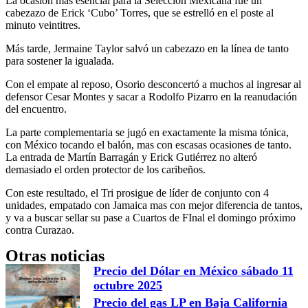
La ocasión más esencial para la Selección Mexicana fue un
cabezazo de Erick ‘Cubo’ Torres, que se estrelló en el poste al
minuto veintitres.
Más tarde, Jermaine Taylor salvó un cabezazo en la línea de tanto
para sostener la igualada.
Con el empate al reposo, Osorio desconcertó a muchos al ingresar al
defensor Cesar Montes y sacar a Rodolfo Pizarro en la reanudación
del encuentro.
La parte complementaria se jugó en exactamente la misma tónica,
con México tocando el balón, mas con escasas ocasiones de tanto.
La entrada de Martín Barragán y Erick Gutiérrez no alteró
demasiado el orden protector de los caribeños.
Con este resultado, el Tri prosigue de líder de conjunto con 4
unidades, empatado con Jamaica mas con mejor diferencia de tantos,
y va a buscar sellar su pase a Cuartos de FInal el domingo próximo
contra Curazao.
Otras noticias
Precio del Dólar en México sábado 11
octubre 2025
Precio del gas LP en Baja California