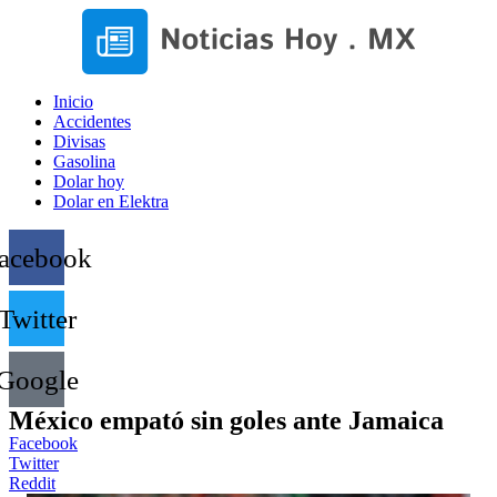
Inicio
Accidentes
Divisas
Gasolina
Dolar hoy
Dolar en Elektra
acebook
Twitter
Google
México empató sin goles ante Jamaica
Facebook
Twitter
Reddit