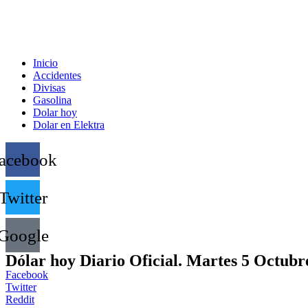
Inicio
Accidentes
Divisas
Gasolina
Dolar hoy
Dolar en Elektra
acebook
Twitter
Google
Dólar hoy Diario Oficial. Martes 5 Octubr
Facebook
Twitter
Reddit