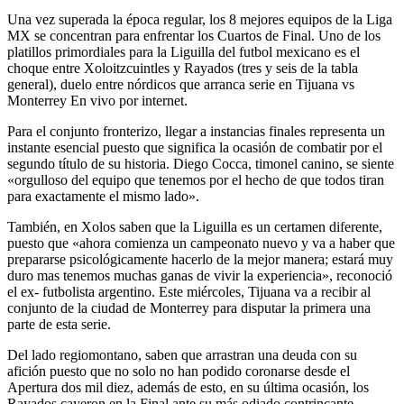
Una vez superada la época regular, los 8 mejores equipos de la Liga
MX se concentran para enfrentar los Cuartos de Final. Uno de los
platillos primordiales para la Liguilla del futbol mexicano es el
choque entre Xoloitzcuintles y Rayados (tres y seis de la tabla
general), duelo entre nórdicos que arranca serie en Tijuana vs
Monterrey En vivo por internet.
Para el conjunto fronterizo, llegar a instancias finales representa un
instante esencial puesto que significa la ocasión de combatir por el
segundo título de su historia. Diego Cocca, timonel canino, se siente
«orgulloso del equipo que tenemos por el hecho de que todos tiran
para exactamente el mismo lado».
También, en Xolos saben que la Liguilla es un certamen diferente,
puesto que «ahora comienza un campeonato nuevo y va a haber que
prepararse psicológicamente hacerlo de la mejor manera; estará muy
duro mas tenemos muchas ganas de vivir la experiencia», reconoció
el ex- futbolista argentino. Este miércoles, Tijuana va a recibir al
conjunto de la ciudad de Monterrey para disputar la primera una
parte de esta serie.
Del lado regiomontano, saben que arrastran una deuda con su
afición puesto que no solo no han podido coronarse desde el
Apertura dos mil diez, además de esto, en su última ocasión, los
Rayados cayeron en la Final ante su más odiado contrincante