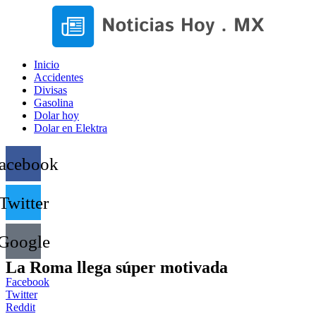
Inicio
Accidentes
Divisas
Gasolina
Dolar hoy
Dolar en Elektra
acebook
Twitter
Google
La Roma llega súper motivada
Facebook
Twitter
Reddit