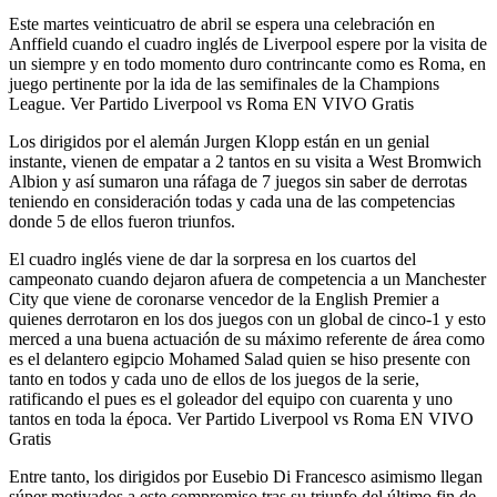
Este martes veinticuatro de abril se espera una celebración en
Anffield cuando el cuadro inglés de Liverpool espere por la visita de
un siempre y en todo momento duro contrincante como es Roma, en
juego pertinente por la ida de las semifinales de la Champions
League. Ver Partido Liverpool vs Roma EN VIVO Gratis
Los dirigidos por el alemán Jurgen Klopp están en un genial
instante, vienen de empatar a 2 tantos en su visita a West Bromwich
Albion y así sumaron una ráfaga de 7 juegos sin saber de derrotas
teniendo en consideración todas y cada una de las competencias
donde 5 de ellos fueron triunfos.
El cuadro inglés viene de dar la sorpresa en los cuartos del
campeonato cuando dejaron afuera de competencia a un Manchester
City que viene de coronarse vencedor de la English Premier a
quienes derrotaron en los dos juegos con un global de cinco-1 y esto
merced a una buena actuación de su máximo referente de área como
es el delantero egipcio Mohamed Salad quien se hiso presente con
tanto en todos y cada uno de ellos de los juegos de la serie,
ratificando el pues es el goleador del equipo con cuarenta y uno
tantos en toda la época. Ver Partido Liverpool vs Roma EN VIVO
Gratis
Entre tanto, los dirigidos por Eusebio Di Francesco asimismo llegan
súper motivados a este compromiso tras su triunfo del último fin de