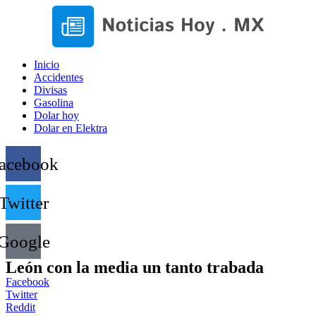
Inicio
Accidentes
Divisas
Gasolina
Dolar hoy
Dolar en Elektra
acebook
Twitter
Google
León con la media un tanto trabada
Facebook
Twitter
Reddit