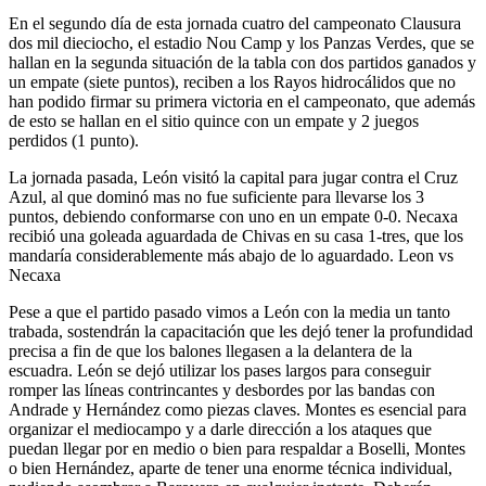
En el segundo día de esta jornada cuatro del campeonato Clausura
dos mil dieciocho, el estadio Nou Camp y los Panzas Verdes, que se
hallan en la segunda situación de la tabla con dos partidos ganados y
un empate (siete puntos), reciben a los Rayos hidrocálidos que no
han podido firmar su primera victoria en el campeonato, que además
de esto se hallan en el sitio quince con un empate y 2 juegos
perdidos (1 punto).
La jornada pasada, León visitó la capital para jugar contra el Cruz
Azul, al que dominó mas no fue suficiente para llevarse los 3
puntos, debiendo conformarse con uno en un empate 0-0. Necaxa
recibió una goleada aguardada de Chivas en su casa 1-tres, que los
mandaría considerablemente más abajo de lo aguardado. Leon vs
Necaxa
Pese a que el partido pasado vimos a León con la media un tanto
trabada, sostendrán la capacitación que les dejó tener la profundidad
precisa a fin de que los balones llegasen a la delantera de la
escuadra. León se dejó utilizar los pases largos para conseguir
romper las líneas contrincantes y desbordes por las bandas con
Andrade y Hernández como piezas claves. Montes es esencial para
organizar el mediocampo y a darle dirección a los ataques que
puedan llegar por en medio o bien para respaldar a Boselli, Montes
o bien Hernández, aparte de tener una enorme técnica individual,