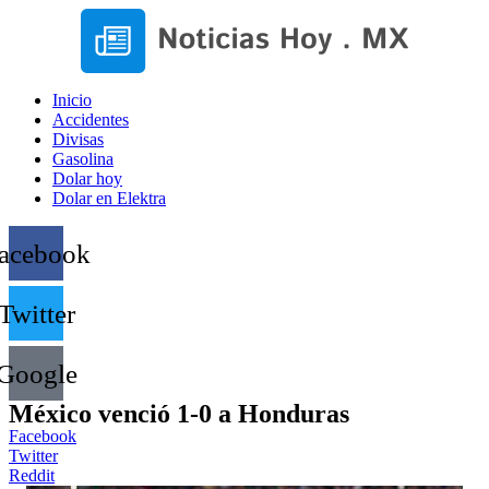
Inicio
Accidentes
Divisas
Gasolina
Dolar hoy
Dolar en Elektra
acebook
Twitter
Google
México venció 1-0 a Honduras
Facebook
Twitter
Reddit